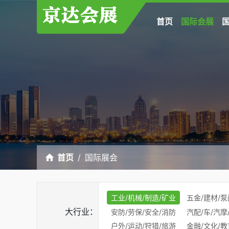
首页
国际会展
首页
国际展会
工业/机械/制造/矿业
五金/建材/泵
大行业：
安防/劳保/安全/消防
汽配/车/汽摩
户外/运动/狩猎/旅游
金融/文化/教