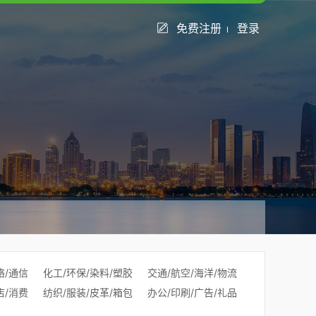
免费注册
登录
络/通信
化工/环保/染料/塑胶
交通/航空/海洋/物流
店/消费
纺织/服装/皮革/箱包
办公/印刷/广告/礼品