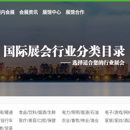
国内会展
会展资讯
展馆中心
展馆合作
阀/暖通
食品/饮料/烟酒/生鲜
电力/照明/能源/石油
电子/游戏/网
/自行车
医疗/美容/口腔/保健
农业/畜牧/林业/渔业
家居/家纺/酒
育/贸易