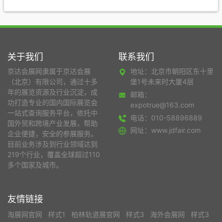
关于我们
联系我们
京达会展网隶属于京达会展
地址：北京市朝阳区东十里
（北京）有限公司，通过十多
堡1号未来时大厦4层
年的展览资源及行业沉淀，成
邮箱：
功打造专业的国内国际展览会
expotrue@163.com
一站式查询服务平台，依托中
电话：010-58896889
国外贸和跨境产业发展，帮助
网址：www.jdfair.com
企业便捷，安全的参展服务。
目前业务涉及到行业领域达到
219个行业，覆盖全球超过110
多个国家及城市。
友情链接
淘展网官网
样式1
柏林轨道展官网
样式3
海外会展网
样式3