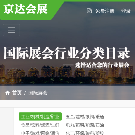
免费注册
登录
首页
国际展会
工业/机械/制造/矿业
五金/建材/泵阀/暖通
食品/饮料/烟酒/生鲜
电力/照明/能源/石油
电子/游戏/网络/通信
化工/环保/染料/塑胶