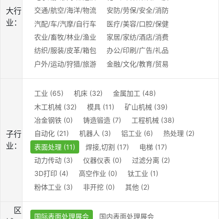
大行
交通/航空/海洋/物流
安防/劳保/安全/消防
业：
汽配/车/汽摩/自行车
医疗/美容/口腔/保健
农业/畜牧/林业/渔业
家居/家纺/酒店/消费
纺织/服装/皮革/箱包
办公/印刷/广告/礼品
户外/运动/狩猎/旅游
金融/文化/教育/贸易
工业 (65)
机床 (32)
金属加工 (48)
木工机械 (32)
模具 (11)
矿山机械 (39)
冶金钢铁 (0)
铸造锻造 (7)
工程机械 (38)
子行
自动化 (21)
机器人 (3)
铝工业 (6)
热处理 (2)
业：
表面处理 (11)
焊接,切割 (17)
电梯 (17)
动力传动 (3)
仪器仪表 (0)
过滤分离 (2)
3D打印 (4)
高空作业 (0)
钛工业 (1)
粉体工业 (3)
非开挖 (0)
其他 (2)
区
国际表面处理展会
国内表面处理展会