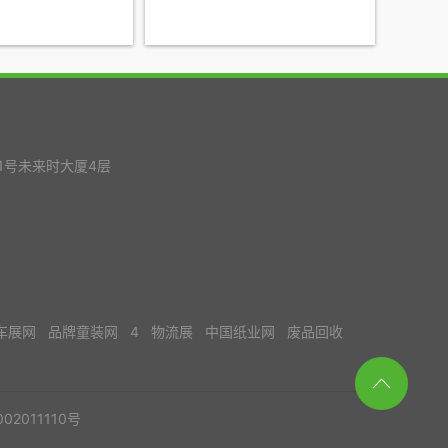
1号未来时大厦4层
车展网
品牌童装网
4
物流展
中国纸业网
废品回收
02011110号