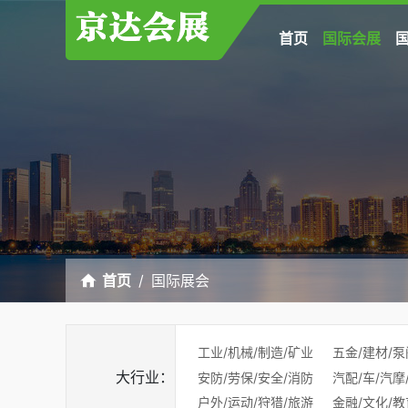
首页
国际会展
首页
国际展会
工业/机械/制造/矿业
五金/建材/泵
大行业：
安防/劳保/安全/消防
汽配/车/汽摩
户外/运动/狩猎/旅游
金融/文化/教