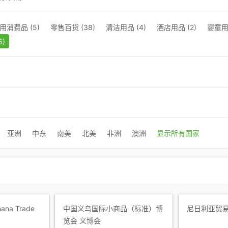
用消费品 (5)
零售百货 (38)
清洁用品 (4)
酒店用品 (2)
婴童用品
5)
亚洲
中东
南美
北美
非洲
澳洲
显示所有国家
a Trade
中国义乌国际小商品（标准）博
尼日利亚贸易展
览会 义博会