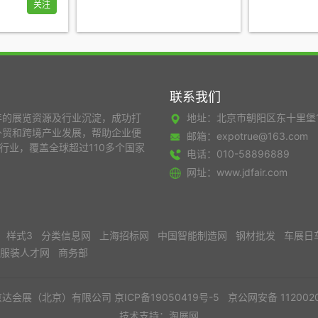
关注
联系我们
年的展览资源及行业沉淀，成功打
地址：北京市朝阳区东十里堡
外贸和跨境产业发展，帮助企业便
邮箱：expotrue@163.com
行业，覆盖全球超过110多个国家
电话：010-58896889
网址：www.jdfair.com
网
样式3
分类信息网
上海招标网
中国智能制造网
钢材批发
车展日
国服装人才网
商务部
京达会展（北京）有限公司
京ICP备19050419号-5
京公网安备 1120020
技术支持：淘展网