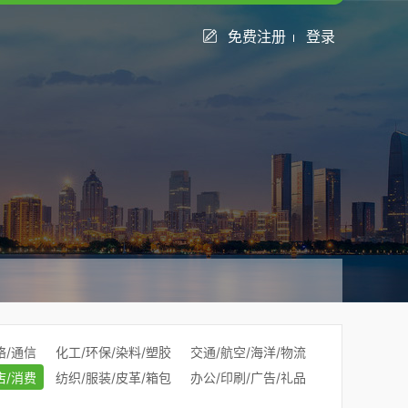
免费注册
登录
络/通信
化工/环保/染料/塑胶
交通/航空/海洋/物流
店/消费
纺织/服装/皮革/箱包
办公/印刷/广告/礼品