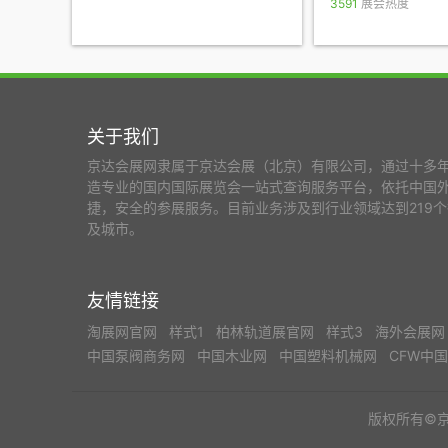
3591
展会热度
关于我们
京达会展网隶属于京达会展（北京）有限公司，通过十多
造专业的国内国际展览会一站式查询服务平台，依托中国
捷，安全的参展服务。目前业务涉及到行业领域达到219个
及城市。
友情链接
淘展网官网
样式1
柏林轨道展官网
样式3
海外会展
中国泵阀商务网
中国木业网
中国塑料机械网
CFW中
版权所有©