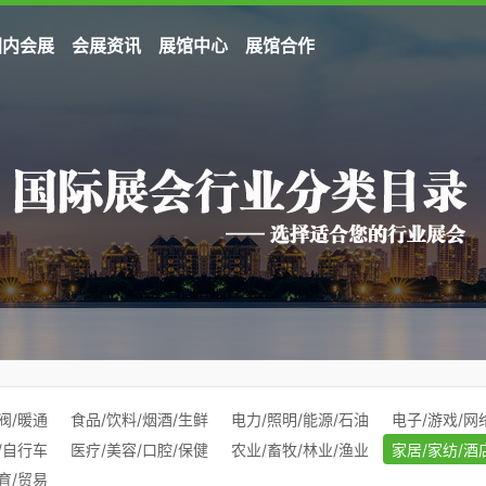
国内会展
会展资讯
展馆中心
展馆合作
阀/暖通
食品/饮料/烟酒/生鲜
电力/照明/能源/石油
电子/游戏/网
/自行车
医疗/美容/口腔/保健
农业/畜牧/林业/渔业
家居/家纺/酒
育/贸易