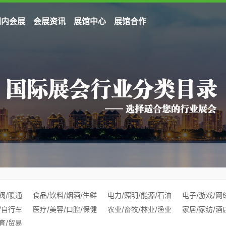
国内会展
会展资讯
展馆中心
展馆合作
阀/暖通
食品/饮料/烟酒/生鲜
电力/照明/能源/石油
电子/游戏/网
/自行车
医疗/美容/口腔/保健
农业/畜牧/林业/渔业
家居/家纺/酒
育/贸易