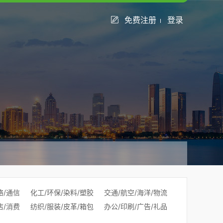
免费注册
登录
络/通信
化工/环保/染料/塑胶
交通/航空/海洋/物流
店/消费
纺织/服装/皮革/箱包
办公/印刷/广告/礼品