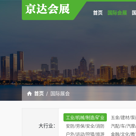
首页
国际会展
首页
国际展会
工业/机械/制造/矿业
五金/建材/泵
大行业：
安防/劳保/安全/消防
汽配/车/汽摩
户外/运动/狩猎/旅游
金融/文化/教