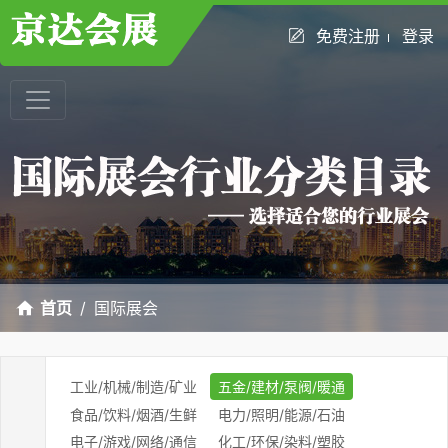
免费注册
登录
首页
国际展会
工业/机械/制造/矿业
五金/建材/泵阀/暖通
食品/饮料/烟酒/生鲜
电力/照明/能源/石油
电子/游戏/网络/通信
化工/环保/染料/塑胶