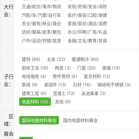
大行
交通/航空/海洋/物流
安防/劳保/安全/消防
业：
汽配/车/汽摩/自行车
医疗/美容/口腔/保健
农业/畜牧/林业/渔业
家居/家纺/酒店/消费
纺织/服装/皮革/箱包
办公/印刷/广告/礼品
户外/运动/狩猎/旅游
金融/文化/教育/贸易
建材 (86)
五金 (32)
暖通制冷 (60)
厨房卫浴 (18)
陶瓷 (3)
门窗 (20)
玻璃 (19)
电线电缆 (4)
管件管材 (6)
复合材料 (12)
子行
业：
泵阀 (9)
紧固件 (13)
石材 (16)
钢结构不锈钢 (3)
建筑工程 (0)
混凝土 (12)
泳池桑拿 (3)
地面材料 (10)
其他 (0)
区
国际地面材料展会
国内地面材料展会
域：
展会