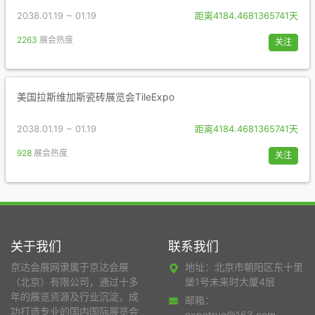
2038.01.19 ~ 01.19
距离4184.4681365741天
2263
展会热度
关注
美国拉斯维加斯瓷砖展览会TileExpo
2038.01.19 ~ 01.19
距离4184.4681365741天
928
展会热度
关注
关于我们
联系我们
京达会展网隶属于京达会展
地址：北京市朝阳区东十里
（北京）有限公司，通过十多
堡1号未来时大厦4层
年的展览资源及行业沉淀，成
邮箱：
功打造专业的国内国际展览会
expotrue@163.com