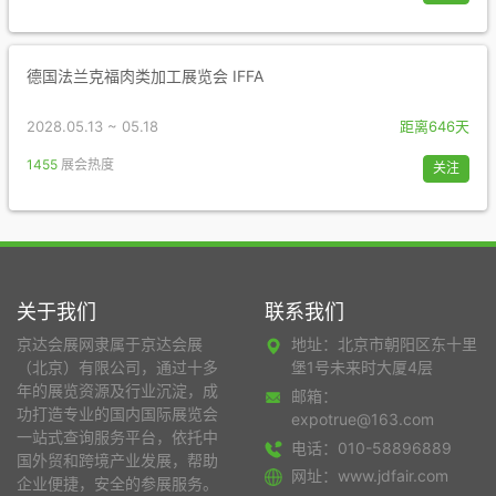
德国法兰克福肉类加工展览会 IFFA
2028.05.13 ~ 05.18
距离646天
1455
展会热度
关注
关于我们
联系我们
京达会展网隶属于京达会展
地址：北京市朝阳区东十里
（北京）有限公司，通过十多
堡1号未来时大厦4层
年的展览资源及行业沉淀，成
邮箱：
功打造专业的国内国际展览会
expotrue@163.com
一站式查询服务平台，依托中
电话：010-58896889
国外贸和跨境产业发展，帮助
网址：www.jdfair.com
企业便捷，安全的参展服务。