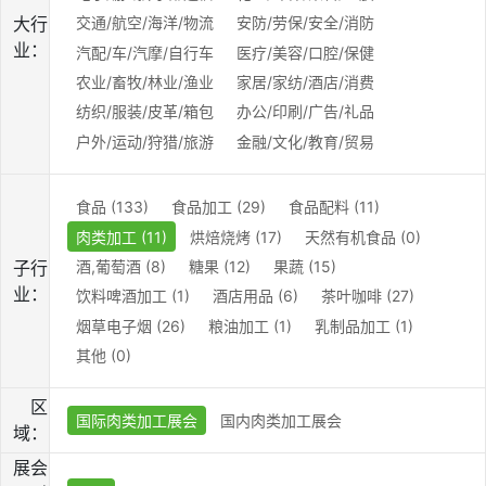
大行
交通/航空/海洋/物流
安防/劳保/安全/消防
业：
汽配/车/汽摩/自行车
医疗/美容/口腔/保健
农业/畜牧/林业/渔业
家居/家纺/酒店/消费
纺织/服装/皮革/箱包
办公/印刷/广告/礼品
户外/运动/狩猎/旅游
金融/文化/教育/贸易
食品 (133)
食品加工 (29)
食品配料 (11)
肉类加工 (11)
烘焙烧烤 (17)
天然有机食品 (0)
酒,葡萄酒 (8)
糖果 (12)
果蔬 (15)
子行
业：
饮料啤酒加工 (1)
酒店用品 (6)
茶叶咖啡 (27)
烟草电子烟 (26)
粮油加工 (1)
乳制品加工 (1)
其他 (0)
区
国际肉类加工展会
国内肉类加工展会
域：
展会