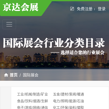
免费注册
登录
首页
国际展会
工业/机械/制造/矿业
五金/建材/泵阀/暖通
食品/饮料/烟酒/生鲜
电力/照明/能源/石油
电子/游戏/网络/通信
化工/环保/染料/塑胶