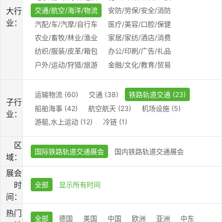
大行
交通/航空/海洋/物流
安防/劳保/安全/消防
业：
汽配/车/汽摩/自行车
医疗/美容/口腔/保健
农业/畜牧/林业/渔业
家居/家纺/酒店/消费
纺织/服装/皮革/箱包
办公/印刷/广告/礼品
户外/运动/狩猎/旅游
金融/文化/教育/贸易
运输物流 (60)
交通 (38)
铁路轨道交通 (23)
子行
船舶海事 (42)
航空航天 (23)
机场设施 (5)
业：
游艇,水上运动 (12)
冷链 (1)
区
国际铁路轨道交通展会
国内铁路轨道交通展会
域：
展会
时
全部
显示所有时间
间：
热门
全部
德国
美国
中国
欧洲
亚洲
中东