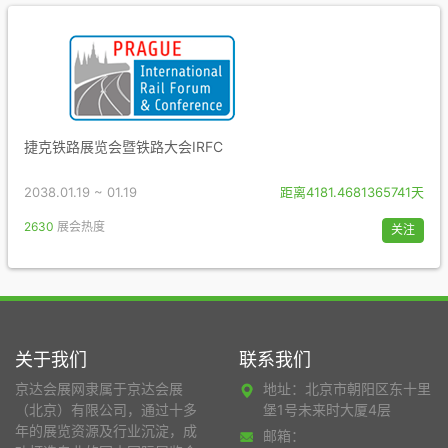
捷克铁路展览会暨铁路大会IRFC
2038.01.19 ~ 01.19
距离4181.4681365741天
2630
展会热度
关注
关于我们
联系我们
京达会展网隶属于京达会展
地址：北京市朝阳区东十里
（北京）有限公司，通过十多
堡1号未来时大厦4层
年的展览资源及行业沉淀，成
邮箱：