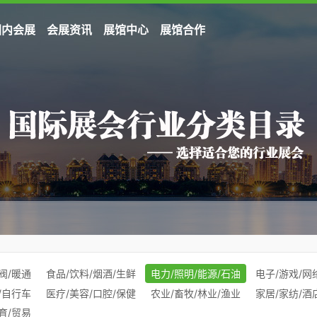
国内会展
会展资讯
展馆中心
展馆合作
阀/暖通
食品/饮料/烟酒/生鲜
电力/照明/能源/石油
电子/游戏/网
/自行车
医疗/美容/口腔/保健
农业/畜牧/林业/渔业
家居/家纺/酒
育/贸易