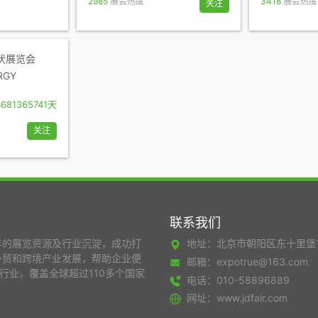
2985
展会热度
3418
展会热度
关注
伏展览会
RGY
681365741天
关注
联系我们
年的展览资源及行业沉淀，成功打
地址：北京市朝阳区东十里堡
外贸和跨境产业发展，帮助企业便
邮箱：expotrue@163.com
行业，覆盖全球超过110多个国家
电话：010-58896889
网址：www.jdfair.com