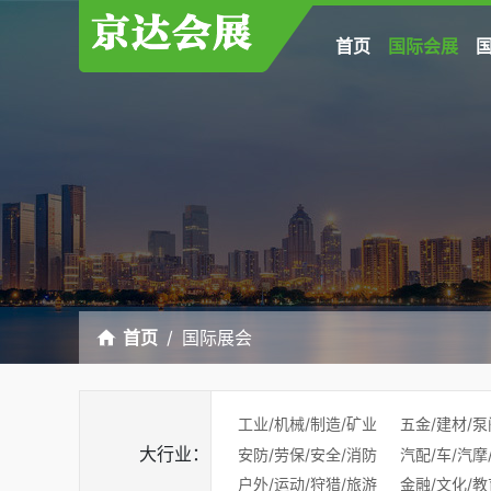
首页
国际会展
首页
国际展会
工业/机械/制造/矿业
五金/建材/泵
大行业：
安防/劳保/安全/消防
汽配/车/汽摩
户外/运动/狩猎/旅游
金融/文化/教