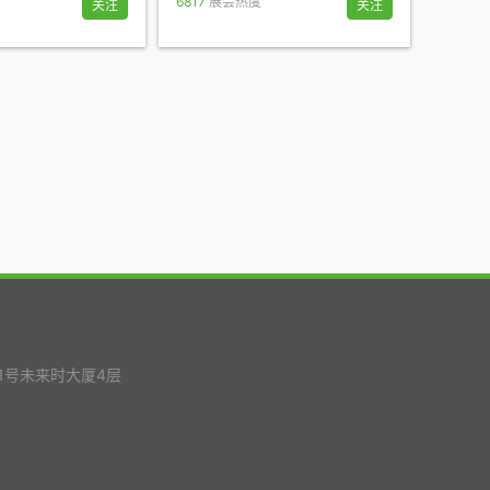
6817
展会热度
关注
关注
1号未来时大厦4层