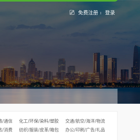
免费注册
登录
络/通信
化工/环保/染料/塑胶
交通/航空/海洋/物流
店/消费
纺织/服装/皮革/箱包
办公/印刷/广告/礼品