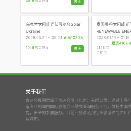
3516
展会热度
关注
乌克兰太阳能光伏展览会Solar
泰国曼谷太阳能光
Ukraine
RENEWABLE ENE
2029.05.24 ~ 05.24
距离1020天
2038.01.19 ~ 01.19
距离4182.4
1945
展会热度
2146
展
关注
会热度
关于我们
京达会展网隶属于京达会展（北京）有限公司，通过十多
造专业的国内国际展览会一站式查询服务平台，依托中国
捷，安全的参展服务。目前业务涉及到行业领域达到219个
及城市。