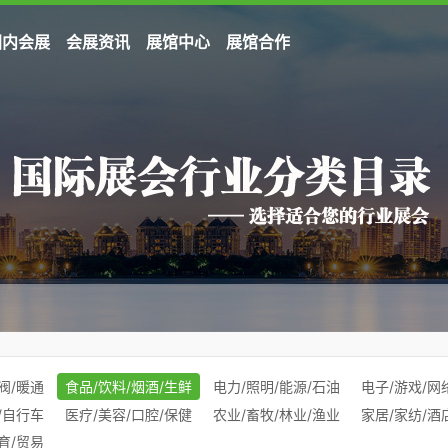
国内会展
会展资讯
展馆中心
展馆合作
阀/暖通
食品/饮料/烟酒/生鲜
电力/照明/能源/石油
电子/游戏/网
/自行车
医疗/美容/口腔/保健
农业/畜牧/林业/渔业
家居/家纺/酒
育/贸易