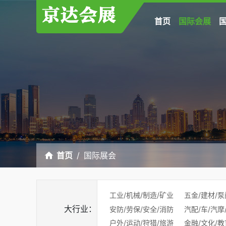
首页
国际会展
首页
国际展会
工业/机械/制造/矿业
五金/建材/泵
大行业：
安防/劳保/安全/消防
汽配/车/汽摩
户外/运动/狩猎/旅游
金融/文化/教