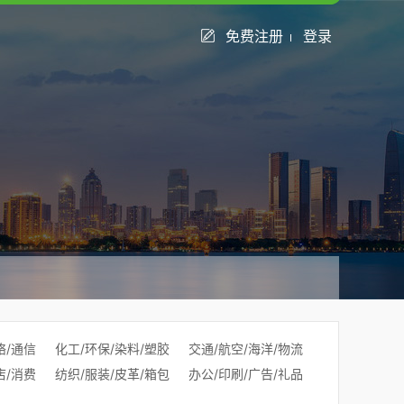
免费注册
登录
络/通信
化工/环保/染料/塑胶
交通/航空/海洋/物流
店/消费
纺织/服装/皮革/箱包
办公/印刷/广告/礼品