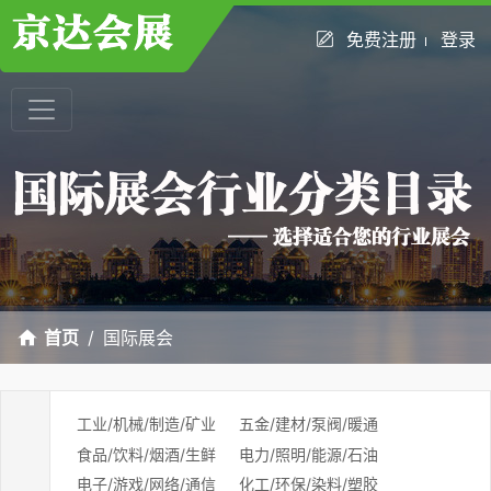
免费注册
登录
首页
国际展会
工业/机械/制造/矿业
五金/建材/泵阀/暖通
食品/饮料/烟酒/生鲜
电力/照明/能源/石油
电子/游戏/网络/通信
化工/环保/染料/塑胶