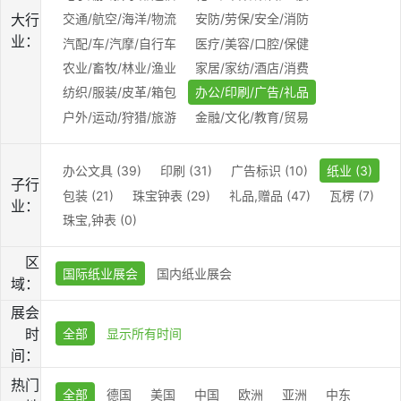
大行
交通/航空/海洋/物流
安防/劳保/安全/消防
业：
汽配/车/汽摩/自行车
医疗/美容/口腔/保健
农业/畜牧/林业/渔业
家居/家纺/酒店/消费
纺织/服装/皮革/箱包
办公/印刷/广告/礼品
户外/运动/狩猎/旅游
金融/文化/教育/贸易
办公文具 (39)
印刷 (31)
广告标识 (10)
纸业 (3)
子行
包装 (21)
珠宝钟表 (29)
礼品,赠品 (47)
瓦楞 (7)
业：
珠宝,钟表 (0)
区
国际纸业展会
国内纸业展会
域：
展会
时
全部
显示所有时间
间：
热门
全部
德国
美国
中国
欧洲
亚洲
中东