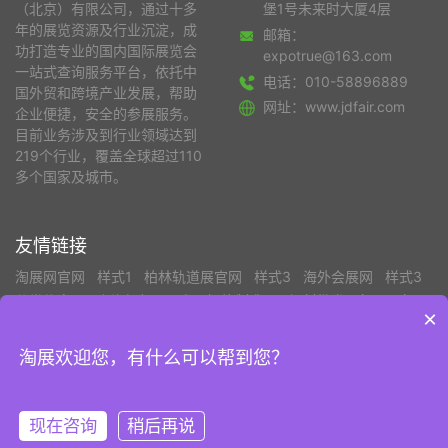
（北京）有限公司，通过十多
堡1号未来时大厦4层
年的展览资源及行业沉淀，成
邮箱：
功打造专业的国内国际展览会
expotrue@163.com
一站式查询服务平台，依托中
电话：010-58896889
国外贸和跨境产业发展，帮助
网址：www.jdfair.com
企业便捷，安全的参展服务。
目前业务涉及到行业领域达到
219个行业，覆盖全球超过110
多个国家及城市。
友情链接
淘展网官网
样式1
柏林轨道展官网
样式3
海外会展网
样式3
分类信息网
上海招标网
中国智能制造网
钢材批发
车展日车展
×
网
品牌童装网
4
物流展
中国纸业网
废品回收
中国泵阀商务
网
中国木业网
中国塑料机械网
CFW中国服装人才网
商务部
淘展欢迎您，有什么可以帮到您？
版权所有©京达会展（北京）有限公司
京ICP备19050419号-5
京
现在咨询
稍后再说
公网安备 112002002011110号