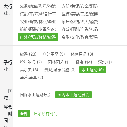
大行
交通/航空/海洋/物流
安防/劳保/安全/消防
业：
汽配/车/汽摩/自行车
医疗/美容/口腔/保健
农业/畜牧/林业/渔业
家居/家纺/酒店/消费
纺织/服装/皮革/箱包
办公/印刷/广告/礼品
户外/运动/狩猎/旅游
金融/文化/教育/贸易
旅游 (23)
户外用品 (5)
体育用品 (3)
狩猎钓具 (7)
园林园艺 (1)
健身 (14)
潜水 (1)
子行
业：
高尔夫 (6)
景观,游乐设施 (3)
水上运动 (9)
马术,马具 (2)
区
国际水上运动展会
国内水上运动展会
域：
展会
时
全部
显示所有时间
间：