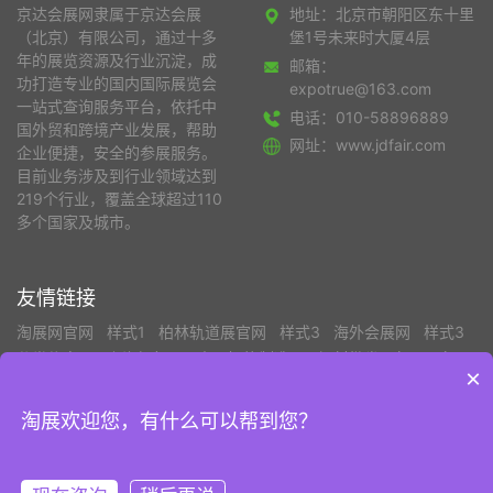
京达会展网隶属于京达会展
地址：北京市朝阳区东十里
（北京）有限公司，通过十多
堡1号未来时大厦4层
年的展览资源及行业沉淀，成
邮箱：
功打造专业的国内国际展览会
expotrue@163.com
一站式查询服务平台，依托中
电话：010-58896889
国外贸和跨境产业发展，帮助
网址：www.jdfair.com
企业便捷，安全的参展服务。
目前业务涉及到行业领域达到
219个行业，覆盖全球超过110
多个国家及城市。
友情链接
淘展网官网
样式1
柏林轨道展官网
样式3
海外会展网
样式3
分类信息网
上海招标网
中国智能制造网
钢材批发
车展日车展
×
网
品牌童装网
4
物流展
中国纸业网
废品回收
中国泵阀商务
网
中国木业网
中国塑料机械网
CFW中国服装人才网
商务部
淘展欢迎您，有什么可以帮到您？
版权所有©京达会展（北京）有限公司
京ICP备19050419号-5
京