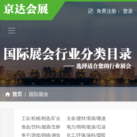
免费注册
登录
首页
国际展会
工业/机械/制造/矿业
五金/建材/泵阀/暖通
食品/饮料/烟酒/生鲜
电力/照明/能源/石油
电子/游戏/网络/通信
化工/环保/染料/塑胶