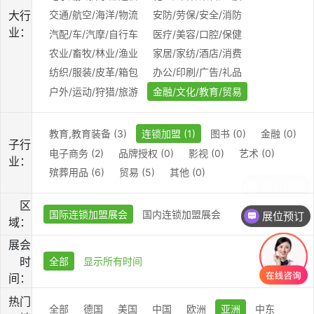
大行
交通/航空/海洋/物流
安防/劳保/安全/消防
业：
汽配/车/汽摩/自行车
医疗/美容/口腔/保健
农业/畜牧/林业/渔业
家居/家纺/酒店/消费
纺织/服装/皮革/箱包
办公/印刷/广告/礼品
户外/运动/狩猎/旅游
金融/文化/教育/贸易
教育,教育装备 (3)
连锁加盟 (1)
图书 (0)
金融 (0)
子行
电子商务 (2)
品牌授权 (0)
影视 (0)
艺术 (0)
业：
殡葬用品 (6)
贸易 (5)
其他 (0)
展台搭建
区
国际连锁加盟展会
国内连锁加盟展会
展位预订
域：
展会
时
全部
显示所有时间
间：
热门
全部
德国
美国
中国
欧洲
亚洲
中东