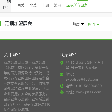
地
南美
北美
非洲
澳洲
显示所有国家
区：
连锁加盟展会
热度
时间
关于我们
联系我们
京达会展网隶属于京达会展
地址：北京市朝阳区东十里
（北京）有限公司，通过十多
堡1号未来时大厦4层
年的展览资源及行业沉淀，成
邮箱：
功打造专业的国内国际展览会
expotrue@163.com
一站式查询服务平台，依托中
电话：010-58896889
国外贸和跨境产业发展，帮助
网址：www.jdfair.com
企业便捷，安全的参展服务。
目前业务涉及到行业领域达到
219个行业，覆盖全球超过110
多个国家及城市。