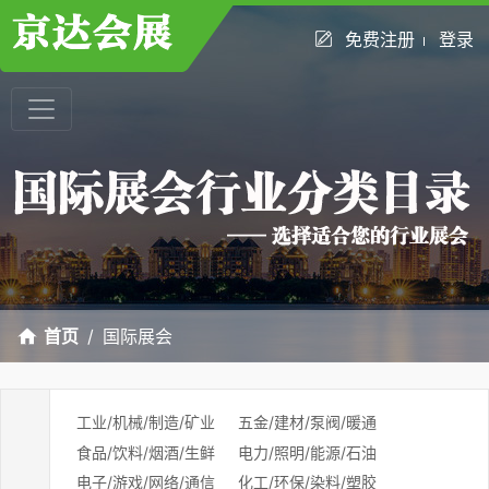
免费注册
登录
首页
国际展会
工业/机械/制造/矿业
五金/建材/泵阀/暖通
食品/饮料/烟酒/生鲜
电力/照明/能源/石油
电子/游戏/网络/通信
化工/环保/染料/塑胶