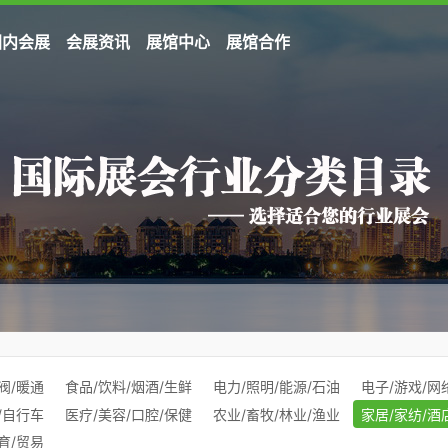
国内会展
会展资讯
展馆中心
展馆合作
阀/暖通
食品/饮料/烟酒/生鲜
电力/照明/能源/石油
电子/游戏/网
/自行车
医疗/美容/口腔/保健
农业/畜牧/林业/渔业
家居/家纺/酒
育/贸易