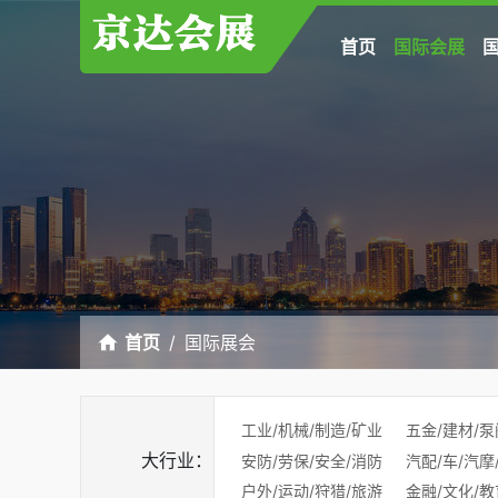
首页
国际会展
首页
国际展会
工业/机械/制造/矿业
五金/建材/泵
大行业：
安防/劳保/安全/消防
汽配/车/汽摩
户外/运动/狩猎/旅游
金融/文化/教