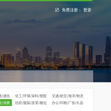
免费注册
登录
络/通信
化工/环保/染料/塑胶
交通/航空/海洋/物流
店/消费
纺织/服装/皮革/箱包
办公/印刷/广告/礼品