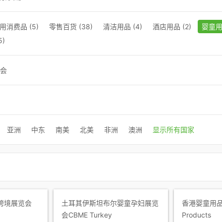
用消费品 (5)
零售百货 (38)
清洁用品 (4)
酒店用品 (2)
婴童用品
5)
会
亚洲
中东
南美
北美
非洲
澳洲
显示所有国家
跨境展览会
土耳其伊斯坦布尔婴童孕妇展览
香港婴童用品
会CBME Turkey
Products