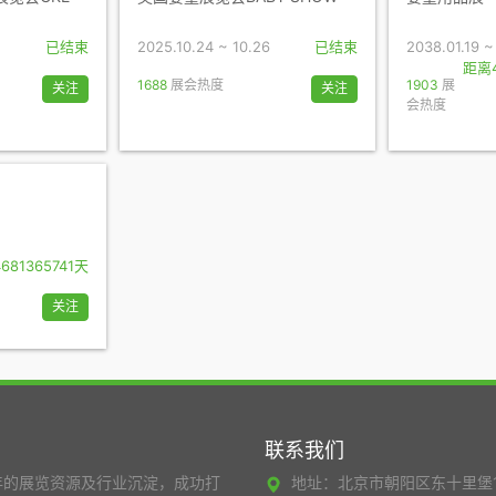
已结束
2025.10.24 ~ 10.26
已结束
2038.01.19 ~
距离4
1688
展会热度
1903
展
关注
关注
会热度
681365741天
关注
联系我们
年的展览资源及行业沉淀，成功打
地址：北京市朝阳区东十里堡