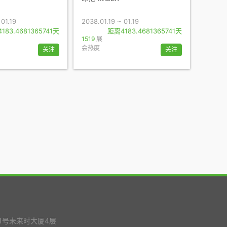
 01.19
2038.01.19 ~ 01.19
183.4681365741天
距离4183.4681365741天
1519
展
会热度
关注
关注
1号未来时大厦4层