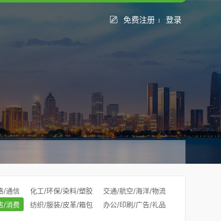
免费注册
登录
络/通信
化工/环保/染料/塑胶
交通/航空/海洋/物流
店/消费
纺织/服装/皮革/箱包
办公/印刷/广告/礼品