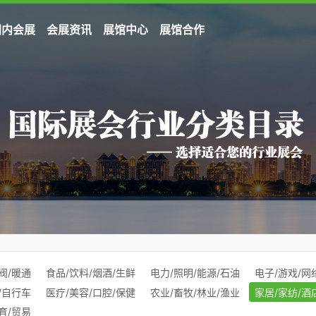
国内会展
会展资讯
展馆中心
展馆合作
阀/暖通
食品/饮料/烟酒/生鲜
电力/照明/能源/石油
电子/游戏/网
/自行车
医疗/美容/口腔/保健
农业/畜牧/林业/渔业
家居/家纺/酒
育/贸易