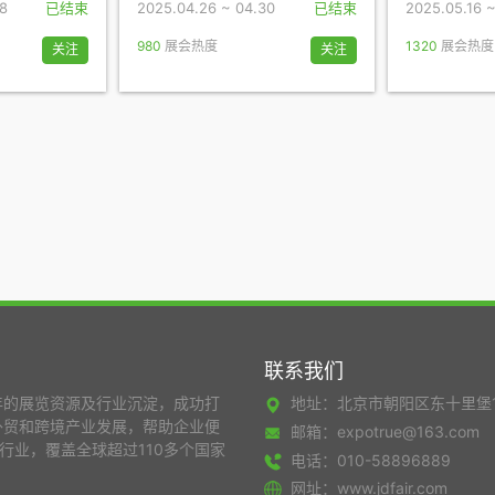
28
已结束
2025.04.26 ~ 04.30
已结束
2025.05.16 ~
980
展会热度
1320
展会热度
关注
关注
联系我们
年的展览资源及行业沉淀，成功打
地址：北京市朝阳区东十里堡
外贸和跨境产业发展，帮助企业便
邮箱：expotrue@163.com
行业，覆盖全球超过110多个国家
电话：010-58896889
网址：www.jdfair.com