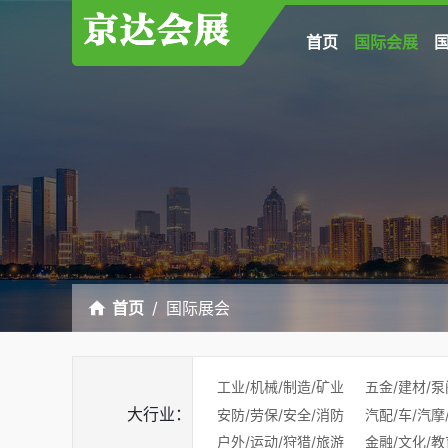
首页
国际会展
首页
国际展会
工业/机械/制造/矿业
五金/建材/泵
大行业：
安防/劳保/安全/消防
汽配/车/汽摩
户外/运动/狩猎/旅游
金融/文化/教