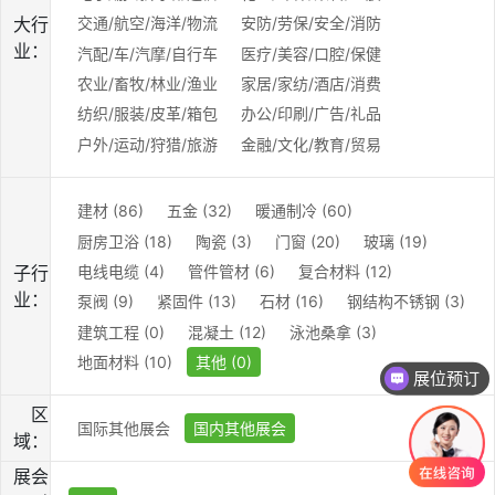
大行
交通/航空/海洋/物流
安防/劳保/安全/消防
业：
汽配/车/汽摩/自行车
医疗/美容/口腔/保健
农业/畜牧/林业/渔业
家居/家纺/酒店/消费
纺织/服装/皮革/箱包
办公/印刷/广告/礼品
户外/运动/狩猎/旅游
金融/文化/教育/贸易
建材 (86)
五金 (32)
暖通制冷 (60)
厨房卫浴 (18)
陶瓷 (3)
门窗 (20)
玻璃 (19)
电线电缆 (4)
管件管材 (6)
复合材料 (12)
子行
业：
泵阀 (9)
紧固件 (13)
石材 (16)
钢结构不锈钢 (3)
建筑工程 (0)
混凝土 (12)
泳池桑拿 (3)
地面材料 (10)
其他 (0)
展位预订
区
国际其他展会
国内其他展会
域：
展会