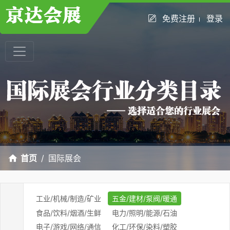
免费注册
登录
首页
国际展会
工业/机械/制造/矿业
五金/建材/泵阀/暖通
食品/饮料/烟酒/生鲜
电力/照明/能源/石油
电子/游戏/网络/通信
化工/环保/染料/塑胶