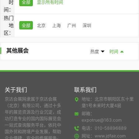
时
全部
显示所有时间
间：
热门
地
全部
北京
上海
广州
深圳
区：
其他展会
热度
时间
关于我们
联系我们
京达会展网隶属于京达会展
地址：北京市朝阳区东十里
（北京）有限公司，通过十多
堡1号未来时大厦4层
年的展览资源及行业沉淀，成
邮箱：
功打造专业的国内国际展览会
expotrue@163.com
一站式查询服务平台，依托中
电话：010-58896889
国外贸和跨境产业发展，帮助
网址：www.jdfair.com
企业便捷，安全的参展服务。