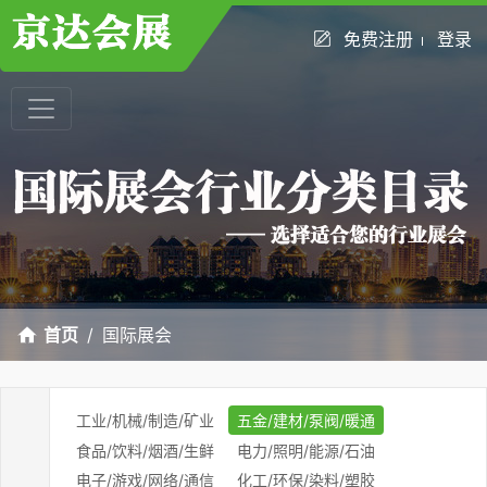
免费注册
登录
首页
国际展会
工业/机械/制造/矿业
五金/建材/泵阀/暖通
食品/饮料/烟酒/生鲜
电力/照明/能源/石油
电子/游戏/网络/通信
化工/环保/染料/塑胶