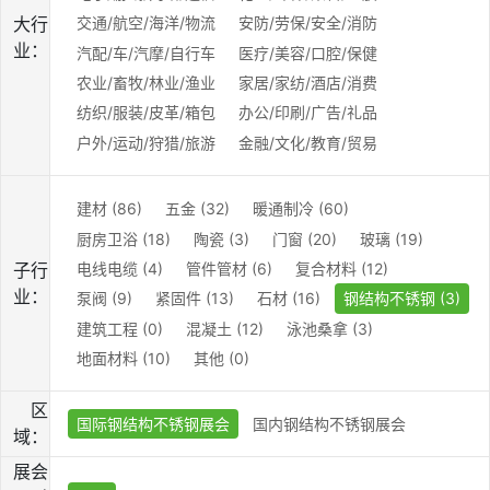
大行
交通/航空/海洋/物流
安防/劳保/安全/消防
业：
汽配/车/汽摩/自行车
医疗/美容/口腔/保健
农业/畜牧/林业/渔业
家居/家纺/酒店/消费
纺织/服装/皮革/箱包
办公/印刷/广告/礼品
户外/运动/狩猎/旅游
金融/文化/教育/贸易
建材 (86)
五金 (32)
暖通制冷 (60)
厨房卫浴 (18)
陶瓷 (3)
门窗 (20)
玻璃 (19)
电线电缆 (4)
管件管材 (6)
复合材料 (12)
子行
业：
泵阀 (9)
紧固件 (13)
石材 (16)
钢结构不锈钢 (3)
建筑工程 (0)
混凝土 (12)
泳池桑拿 (3)
地面材料 (10)
其他 (0)
区
国际钢结构不锈钢展会
国内钢结构不锈钢展会
域：
展会