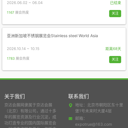
2026.06.02 ~ 06.04
已结束
1167
展会热度
关注
亚洲新加坡不锈钢展览会Stainless steel World Asia
2026.10.14 ~ 10.15
距离68天
1783
展会热度
关注
关于我们
联系我们
京达会展网隶属于京达会展
地址：北京市朝阳区东十里
（北京）有限公司，通过十多
堡1号未来时大厦4层
年的展览资源及行业沉淀，成
邮箱：
功打造专业的国内国际展览会
expotrue@163.com