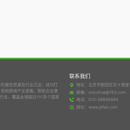
联系我们
年的展览资源及行业沉淀，成功打
地址：北京市朝阳区东十里堡
外贸和跨境产业发展，帮助企业便
邮箱：expotrue@163.com
行业，覆盖全球超过110多个国家
电话：010-58896889
网址：www.jdfair.com