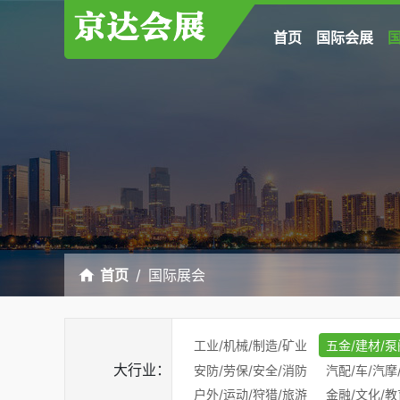
首页
国际会展
首页
国际展会
工业/机械/制造/矿业
五金/建材/泵
大行业：
安防/劳保/安全/消防
汽配/车/汽摩
户外/运动/狩猎/旅游
金融/文化/教