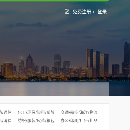
免费注册
登录
络/通信
化工/环保/染料/塑胶
交通/航空/海洋/物流
店/消费
纺织/服装/皮革/箱包
办公/印刷/广告/礼品