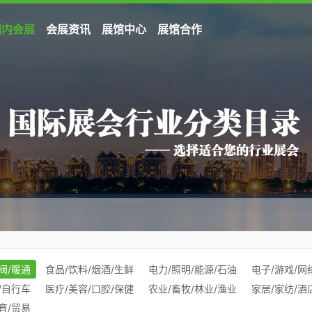
国内会展
会展资讯
展馆中心
展馆合作
阀/暖通
食品/饮料/烟酒/生鲜
电力/照明/能源/石油
电子/游戏/网
/自行车
医疗/美容/口腔/保健
农业/畜牧/林业/渔业
家居/家纺/酒
育/贸易