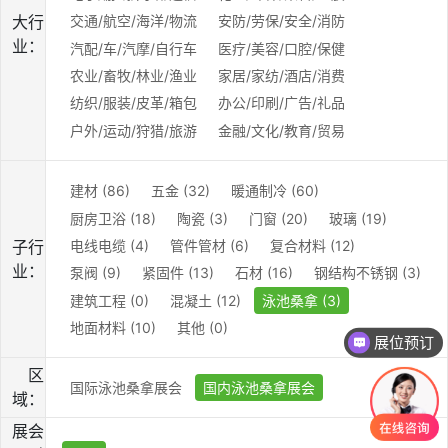
大行
交通/航空/海洋/物流
安防/劳保/安全/消防
业：
汽配/车/汽摩/自行车
医疗/美容/口腔/保健
农业/畜牧/林业/渔业
家居/家纺/酒店/消费
纺织/服装/皮革/箱包
办公/印刷/广告/礼品
户外/运动/狩猎/旅游
金融/文化/教育/贸易
建材 (86)
五金 (32)
暖通制冷 (60)
厨房卫浴 (18)
陶瓷 (3)
门窗 (20)
玻璃 (19)
电线电缆 (4)
管件管材 (6)
复合材料 (12)
子行
业：
泵阀 (9)
紧固件 (13)
石材 (16)
钢结构不锈钢 (3)
建筑工程 (0)
混凝土 (12)
泳池桑拿 (3)
地面材料 (10)
其他 (0)
展位预订
区
国际泳池桑拿展会
国内泳池桑拿展会
域：
展会