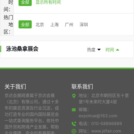
时
全部
显示所有时间
间：
热门
地
全部
北京
上海
广州
深圳
区：
泳池桑拿展会
热度
时间
关于我们
联系我们
京达会展网隶属于京达会展
地址：北京市朝阳区东十里
（北京）有限公司，通过十多
堡1号未来时大厦4层
年的展览资源及行业沉淀，成
邮箱：
功打造专业的国内国际展览会
expotrue@163.com
一站式查询服务平台，依托中
电话：010-58896889
国外贸和跨境产业发展，帮助
网址：www.jdfair.com
企业便捷，安全的参展服务。