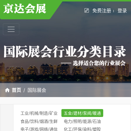
免费注册
登录
首页
国际展会
工业/机械/制造/矿业
五金/建材/泵阀/暖通
食品/饮料/烟酒/生鲜
电力/照明/能源/石油
电子/游戏/网络/通信
化工/环保/染料/塑胶