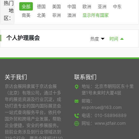
热门
全部
德国
美国
中国
欧洲
亚洲
中东
地
南美
北美
非洲
澳洲
显示所有国家
区：
个人护理展会
热度
时间
关于我们
联系我们
京达会展网隶属于京达会展
地址：北京市朝阳区东十里
（北京）有限公司，通过十多
堡1号未来时大厦4层
年的展览资源及行业沉淀，成
邮箱：
功打造专业的国内国际展览会
expotrue@163.com
一站式查询服务平台，依托中
电话：010-58896889
国外贸和跨境产业发展，帮助
网址：www.jdfair.com
企业便捷，安全的参展服务。
目前业务涉及到行业领域达到
219个行业，覆盖全球超过110