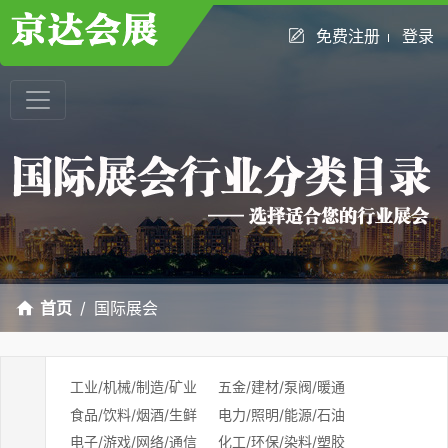
免费注册
登录
首页
国际展会
工业/机械/制造/矿业
五金/建材/泵阀/暖通
食品/饮料/烟酒/生鲜
电力/照明/能源/石油
电子/游戏/网络/通信
化工/环保/染料/塑胶