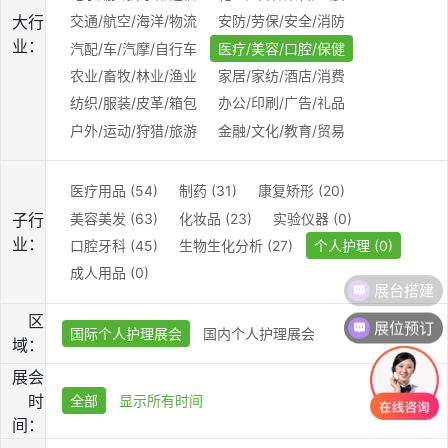
大行
交通/航空/海洋/物流
安防/劳保/安全/消防
业：
汽配/车/汽摩/自行车
医疗/美容/口腔/保健
农业/畜牧/林业/渔业
家居/家纺/酒店/消费
纺织/服装/皮革/箱包
办公/印刷/广告/礼品
户外/运动/狩猎/旅游
金融/文化/教育/贸易
医疗用品 (54)
制药 (31)
康复矫形 (20)
美容美发 (63)
化妆品 (23)
实验仪器 (0)
子行
业：
口腔牙科 (45)
生物生化分析 (27)
个人护理 (0)
成人用品 (0)
展台搭建
区
展位预订
国际个人护理展会
国内个人护理展会
域：
展会
时
全部
显示所有时间
间：