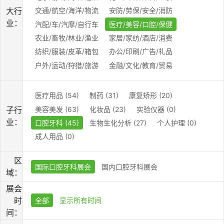
大行
交通/航空/海洋/物流
安防/劳保/安全/消防
业：
汽配/车/汽摩/自行车
医疗/美容/口腔/保健
农业/畜牧/林业/渔业
家居/家纺/酒店/消费
纺织/服装/皮革/箱包
办公/印刷/广告/礼品
户外/运动/狩猎/旅游
金融/文化/教育/贸易
医疗用品 (54)
制药 (31)
康复矫形 (20)
美容美发 (63)
化妆品 (23)
实验仪器 (0)
子行
业：
口腔牙科 (45)
生物生化分析 (27)
个人护理 (0)
成人用品 (0)
区
国际口腔牙科展会
国内口腔牙科展会
域：
展会
时
全部
显示所有时间
间：