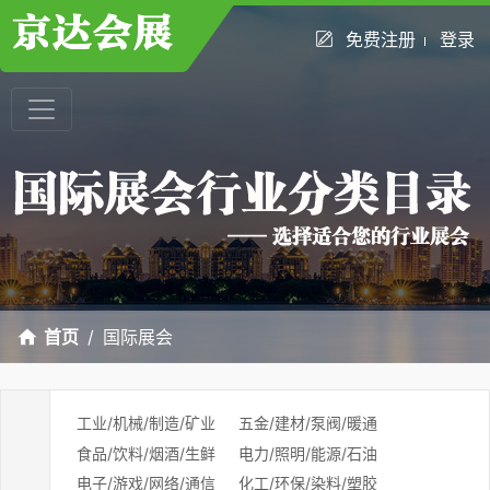
免费注册
登录
首页
国际展会
工业/机械/制造/矿业
五金/建材/泵阀/暖通
食品/饮料/烟酒/生鲜
电力/照明/能源/石油
电子/游戏/网络/通信
化工/环保/染料/塑胶