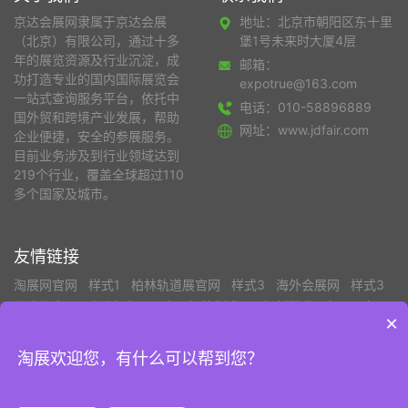
京达会展网隶属于京达会展
地址：北京市朝阳区东十里
（北京）有限公司，通过十多
堡1号未来时大厦4层
年的展览资源及行业沉淀，成
邮箱：
功打造专业的国内国际展览会
expotrue@163.com
一站式查询服务平台，依托中
电话：010-58896889
国外贸和跨境产业发展，帮助
网址：www.jdfair.com
企业便捷，安全的参展服务。
目前业务涉及到行业领域达到
219个行业，覆盖全球超过110
多个国家及城市。
友情链接
淘展网官网
样式1
柏林轨道展官网
样式3
海外会展网
样式3
分类信息网
上海招标网
中国智能制造网
钢材批发
车展日车展
×
网
品牌童装网
4
物流展
中国纸业网
废品回收
中国泵阀商务
网
中国木业网
中国塑料机械网
CFW中国服装人才网
商务部
淘展欢迎您，有什么可以帮到您？
版权所有©京达会展（北京）有限公司
京ICP备19050419号-5
京