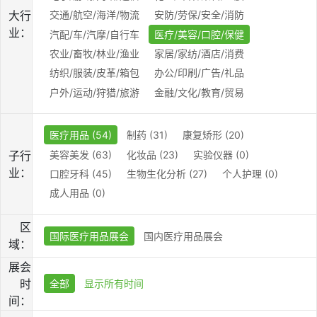
大行
交通/航空/海洋/物流
安防/劳保/安全/消防
业：
汽配/车/汽摩/自行车
医疗/美容/口腔/保健
农业/畜牧/林业/渔业
家居/家纺/酒店/消费
纺织/服装/皮革/箱包
办公/印刷/广告/礼品
户外/运动/狩猎/旅游
金融/文化/教育/贸易
医疗用品 (54)
制药 (31)
康复矫形 (20)
美容美发 (63)
化妆品 (23)
实验仪器 (0)
子行
业：
口腔牙科 (45)
生物生化分析 (27)
个人护理 (0)
成人用品 (0)
区
国际医疗用品展会
国内医疗用品展会
域：
展会
时
全部
显示所有时间
间：