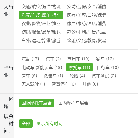
大行
交通/航空/海洋/物流
安防/劳保/安全/消防
业：
汽配/车/汽摩/自行车
医疗/美容/口腔/保健
农业/畜牧/林业/渔业
家居/家纺/酒店/消费
纺织/服装/皮革/箱包
办公/印刷/广告/礼品
户外/运动/狩猎/旅游
金融/文化/教育/贸易
汽配 (17)
汽车 (2)
商用车 (19)
客车 (13)
电动车 新能源车 (19)
摩托车 (11)
自行车 (10)
子行
业：
房车 (9)
改装车 (1)
轮胎 (4)
汽车测试 (0)
无人驾驶 (1)
智慧停车 (0)
其他 (0)
区
国际摩托车展会
国内摩托车展会
域：
展会
时
全部
显示所有时间
间：