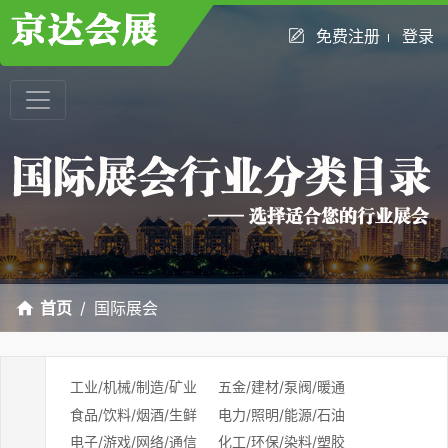
免费注册
登录
首页
国际展会
工业/机械/制造/矿业
五金/建材/泵阀/暖通
食品/饮料/烟酒/生鲜
电力/照明/能源/石油
电子/游戏/网络/通信
化工/环保/染料/塑胶