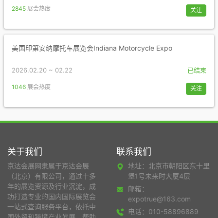
2845
展会热度
关注
美国印第安纳摩托车展览会Indiana Motorcycle Expo
2026.02.20 ~ 02.22
已结束
1046
展会热度
关注
关于我们
联系我们
京达会展网隶属于京达会展
地址：北京市朝阳区东十里
（北京）有限公司，通过十多
堡1号未来时大厦4层
年的展览资源及行业沉淀，成
邮箱：
功打造专业的国内国际展览会
expotrue@163.com
一站式查询服务平台，依托中
电话：010-58896889
国外贸和跨境产业发展，帮助