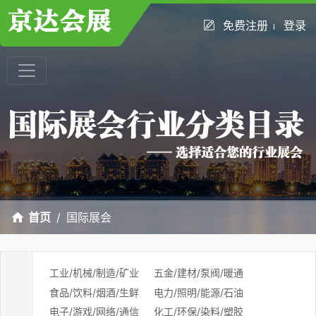
免费注册
登录
首页
国际展会
工业/机械/制造/矿业
五金/建材/泵阀/暖通
食品/饮料/烟酒/生鲜
电力/照明/能源/石油
电子/游戏/网络/通信
化工/环保/染料/塑胶