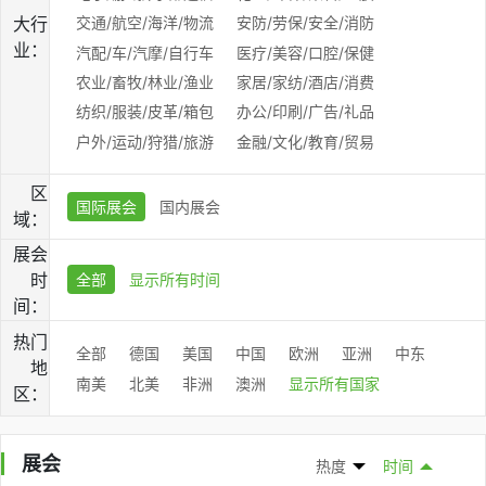
大行
交通/航空/海洋/物流
安防/劳保/安全/消防
业：
汽配/车/汽摩/自行车
医疗/美容/口腔/保健
农业/畜牧/林业/渔业
家居/家纺/酒店/消费
纺织/服装/皮革/箱包
办公/印刷/广告/礼品
户外/运动/狩猎/旅游
金融/文化/教育/贸易
区
国际展会
国内展会
域：
展会
时
全部
显示所有时间
间：
热门
全部
德国
美国
中国
欧洲
亚洲
中东
地
南美
北美
非洲
澳洲
显示所有国家
区：
展会
热度
时间