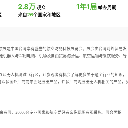
2.8万
1年1届
观众
举办周期
区
来自
26
个国家和地区
航展
是
中国
台湾享有盛誉的航空防务科技展览会。
展会
由台湾对外贸易发
地机器人与军用电脑、机场及自由贸易港营运、航空运输与餐饮服务、导
。
以及无人机测试飞行区，让参观者有机会了解更多关于这个行业的知识，
有众多国外厂商前来会场展出产品，许多厂商均展出无人机相关的产品，
来参展，
28000
名专业买家
和航空爱好者
亲临现场参观采购。展会面积