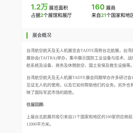
1.2万
160
展览面积
展商
占据
2
个展馆和展厅
来自
21
个国家和地
展会概况
台湾航空航天及无人机展览会
TADTE
简称台北航展，台湾
展协会
(TAITRA)举办
，集中
展示国防工业设备与技术、战
航系统及设备、商务及休閒航空、国土安保及救生设施等
台湾航空航天及无人机展
TADTE
展会同期
举办许多研讨会
见证无人机的使用，以及它如何帮助他们的业务。另外也
映了国际军武市场的趋势。
往届回顾
:
上届台北航展
共吸引来自
2
1
个国家和地区的
160
家供应商前
12000
平方米。