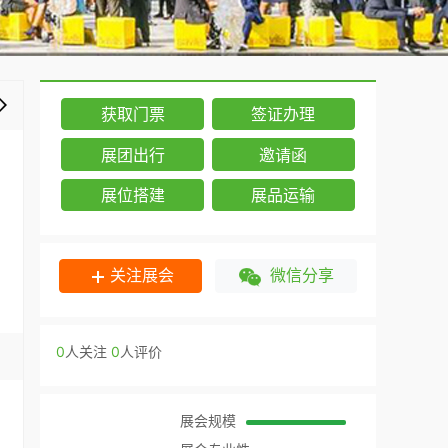
获取门票
签证办理
展团出行
邀请函
展位搭建
展品运输
关注展会
微信分享
0
人关注
0
人评价
展会规模