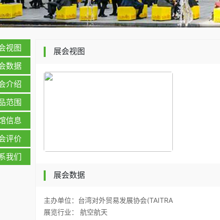
会视图
展会视图
会数据
会介绍
品范围
馆信息
会评价
系我们
展会数据
主办单位：台湾对外贸易发展协会(TAITRA
展览行业： 航空航天