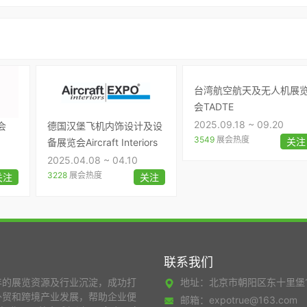
台湾航空航天及无人机展
会TADTE
2025.09.18 ~ 09.20
会
德国汉堡飞机内饰设计及设
3549
展会热度
关注
备展览会Aircraft Interiors
EXPO
2025.04.08 ~ 04.10
3228
展会热度
关注
关注
联系我们
年的展览资源及行业沉淀，成功打
地址：北京市朝阳区东十里堡
外贸和跨境产业发展，帮助企业便
邮箱：expotrue@163.com