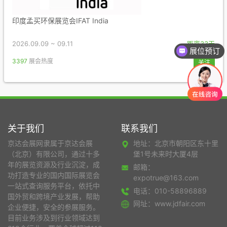
印度孟买环保展览会IFAT India
2026.09.09 ~ 09.11
距离33天
展位预订
3397
展会热度
关注
关于我们
联系我们
京达会展网隶属于京达会展
地址：北京市朝阳区东十里
（北京）有限公司，通过十多
堡1号未来时大厦4层
年的展览资源及行业沉淀，成
邮箱：
功打造专业的国内国际展览会
expotrue@163.com
一站式查询服务平台，依托中
电话：010-58896889
国外贸和跨境产业发展，帮助
网址：www.jdfair.com
企业便捷，安全的参展服务。
目前业务涉及到行业领域达到