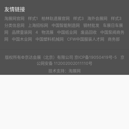
友情链接
淘展网官网
样式1
柏林轨道展官网
样式3
海外会展网
样式3
分类信息网
上海招标网
中国智能制造网
钢材批发
车展日车展
网
品牌童装网
4
物流展
中国纸业网
废品回收
中国泵阀商务
网
中国木业网
中国塑料机械网
CFW中国服装人才网
商务部
版权所有©京达会展（北京）有限公司
京ICP备19050419号-5
京
公网安备 112002002011110号
技术支持：淘展网