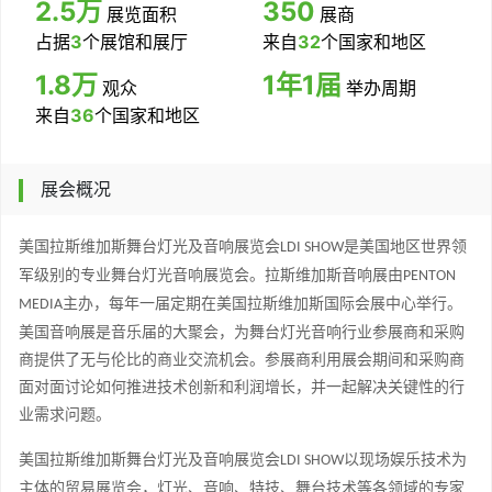
2.5万
350
展览面积
展商
占据
3
个展馆和展厅
来自
32
个国家和地区
1.8万
1年1届
观众
举办周期
来自
36
个国家和地区
展会概况
美国拉斯维加斯舞台灯光及音响展览会
是
美国地区
世界
领
LDI SHOW
军级别的专业舞台
灯光音响展览会。
拉斯维加斯
音响展
由
PENTON
主办，每年一届定期在美国拉斯维加斯国际会展中心举行。
MEDIA
美国音响展
是音乐届的大聚会，
为
舞台灯光音响
行业参展商
和采购
商
提供了无与伦比的
商业
交流机会。参展商利用展会
期间和采购商
面对面
讨论如何推进技术创新
和
利润增长，并一起解决关键性的行
业
需求
问题。
美国拉斯维加斯舞台灯光及音响展览会
以现场娱乐技术为
LDI SHOW
主体的贸易展览会，灯光、音响、特技、舞台技术等各领域的专家