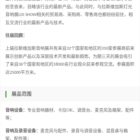
纷至沓来，目睹该行业的最新产品。与此同时，与拉斯维加斯灯光
音响展
相关的贸易商、采购商、零售商也都纷纷前往，相
LDI SHOW
互交流行业的最新产品与技术。
往届回顾：
上届
拉斯维加斯
音响展
共有来自
个国家和地区的
家参展商前来
32
350
展示创新产品以及深层技术开发和最新趋势。
为期三天的展会吸引
了来自
个国家和地区的
名
行业观众
前来
参观交流
。参展
面积
36
18000
达
平方米
。
2
5
000
展品范围
音响设备：
专业音响器材、卡拉
OK
、调音台、麦克风及箱架、配件
等；
音响及录音设备：
麦克风与配件、录音与调音设备、混音桌与箱
架、配件等；