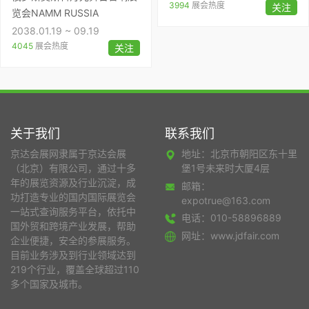
3994
展会热度
关注
览会NAMM RUSSIA
2038.01.19 ~ 09.19
4045
展会热度
关注
关于我们
联系我们
京达会展网隶属于京达会展
地址：北京市朝阳区东十里
（北京）有限公司，通过十多
堡1号未来时大厦4层
年的展览资源及行业沉淀，成
邮箱：
功打造专业的国内国际展览会
expotrue@163.com
一站式查询服务平台，依托中
电话：010-58896889
国外贸和跨境产业发展，帮助
网址：www.jdfair.com
企业便捷，安全的参展服务。
目前业务涉及到行业领域达到
219个行业，覆盖全球超过110
多个国家及城市。