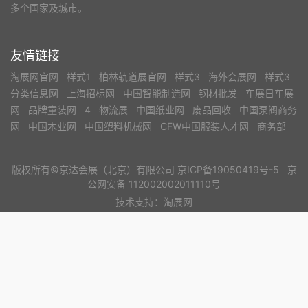
多个国家及城市。
友情链接
淘展网官网
样式1
柏林轨道展官网
样式3
海外会展网
样式3
分类信息网
上海招标网
中国智能制造网
钢材批发
车展日车展
网
品牌童装网
4
物流展
中国纸业网
废品回收
中国泵阀商务
网
中国木业网
中国塑料机械网
CFW中国服装人才网
商务部
版权所有©京达会展（北京）有限公司
京ICP备19050419号-5
京
公网安备 112002002011110号
技术支持：淘展网