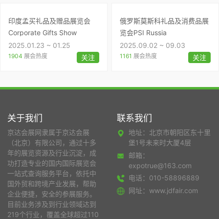
印度孟买礼品及赠品展览会
俄罗斯莫斯科礼品及消费品展
Corporate Gifts Show
览会PSI Russia
2025.01.23 ~ 01.25
2025.09.02 ~ 09.03
1904
展会热度
1161
展会热度
关注
关注
关于我们
联系我们
京达会展网隶属于京达会展
地址：北京市朝阳区东十里
（北京）有限公司，通过十多
堡1号未来时大厦4层
年的展览资源及行业沉淀，成
邮箱：
功打造专业的国内国际展览会
expotrue@163.com
一站式查询服务平台，依托中
电话：010-58896889
国外贸和跨境产业发展，帮助
网址：www.jdfair.com
企业便捷，安全的参展服务。
目前业务涉及到行业领域达到
219个行业，覆盖全球超过110